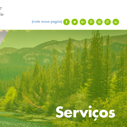
7
.br
(visite nossa pagina)
Serviços