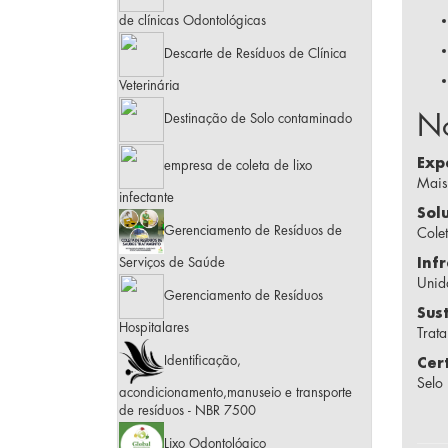
de clínicas Odontológicas
Descarte de Resíduos de Clínica
Veterinária
No
Destinação de Solo contaminado
Exp
empresa de coleta de lixo
Mais
infectante
Sol
Gerenciamento de Resíduos de
Cole
Serviços de Saúde
Inf
Unid
Gerenciamento de Resíduos
Sus
Hospitalares
Trat
Identificação,
Cer
Selo
acondicionamento,manuseio e transporte
de resíduos - NBR 7500
Lixo Odontológico