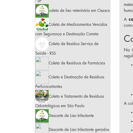
- SP
meta
huma
coleta de lixo veterinário em Osasco
A
c
Coleta de Medicamentos Vencidos
com
com Segurança e Destinação Correta
Co
Coleta de Resíduo Serviço de
Na G
Saúde - RSS
regu
Coleta de Resíduos de Farmácias
Coleta e Destinação de Resíduos
Perfurocortantes
Coleta e Tratamento de Resíduos
A col
Odontológicos em São Paulo
Descarte de Lixo Infectante
Descarte de Lixo Infectante gerados