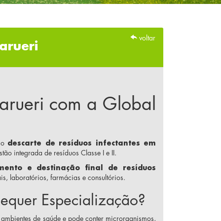
voltar
arueri
Barueri com a Global
a o
descarte de resíduos infectantes em
stão integrada de resíduos Classe I e II.
amento e destinação final de resíduos
s, laboratórios, farmácias e consultórios.
 Requer Especialização?
 ambientes de saúde e pode conter microrganismos,