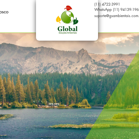
(11) 4722-3991
WhatsApp (11) 94139-196
osco
suporte@gsambientais.com