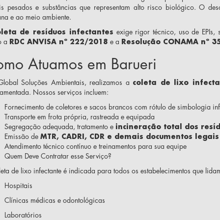
is pesados e substâncias que representam alto risco biológico. O des
na e ao meio ambiente.
oleta de resíduos infectantes
exige rigor técnico, uso de EPIs,
o a
RDC ANVISA nº 222/2018
e a
Resolução CONAMA nº 3
mo Atuamos em Barueri
lobal Soluções Ambientais, realizamos a
coleta de lixo infect
lamentada. Nossos serviços incluem:
Fornecimento de coletores e sacos brancos com rótulo de simbologia inf
Transporte em frota própria, rastreada e equipada
Segregação adequada, tratamento e
incineração total dos resí
Emissão de
MTR, CADRI, CDR e demais documentos legais
Atendimento técnico contínuo e treinamentos para sua equipe
Quem Deve Contratar esse Serviço?
eta de lixo infectante é indicada para todos os estabelecimentos que lid
Hospitais
Clínicas médicas e odontológicas
Laboratórios