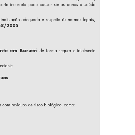
carte incorreto pode causar sérios danos à saúde
 sinalização adequada e respeito às normas legais,
58/2005
.
ante em Barueri
de forma segura e totalmente
ectante
duos
am com resíduos de risco biológico, como: