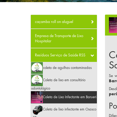
caçamba roll on aluguel
Empresa de Transporte de Lixo
Hospitalar
C
Resíduos Serviço de Saúde RSS
S
coleta de agulhas contaminadas
Se v
Coleta de lixo em consultório
Bar
odontológico
Des
per
Coleta de Lixo Infectante em Barueri
Po
Coleta de lixo infectante em Osasco
Difer